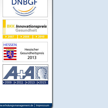
2009
2011
2013
2015
|
w.erholungsmanagement.de
Impressum