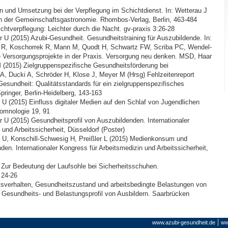
n und Umsetzung bei der Verpflegung im Schichtdienst. In: Wetterau J
h der Gemeinschaftsgastronomie. Rhombos-Verlag, Berlin, 463-484
htverpflegung: Leichter durch die Nacht. gv-praxis 3:26-28
 U (2015) Azubi-Gesundheit. Gesundheitstraining für Auszubildende. In:
R, Koschorrek R, Mann M, Quodt H, Schwartz FW, Scriba PC, Wendel-
he Versorgungsprojekte in der Praxis. Versorgung neu denken. MSD, Haar
 (2015) Zielgruppenspezifische Gesundheitsförderung bei
A, Ducki A, Schröder H, Klose J, Meyer M (Hrsg) Fehlzeitenreport
sundheit: Qualitätsstandards für ein zielgruppenspezifisches
inger, Berlin-Heidelberg, 143-163
 U (2015) Einfluss digitaler Medien auf den Schlaf von Jugendlichen
omnologie 19, 91
 U (2015) Gesundheitsprofil von Auszubildenden. Internationaler
und Arbeitssicherheit, Düsseldorf (Poster)
r U, Konschill-Schwesig H, Preißler L (2015) Medienkonsum und
en. Internationaler Kongress für Arbeitsmedizin und Arbeitssicherheit,
Zur Bedeutung der Laufsohle bei Sicherheitsschuhen.
 24-26
tsverhalten, Gesundheitszustand und arbeitsbedingte Belastungen von
s Gesundheits- und Belastungsprofil von Ausbildern. Saarbrücken
|
www.azubi-gesundheit.de
ww