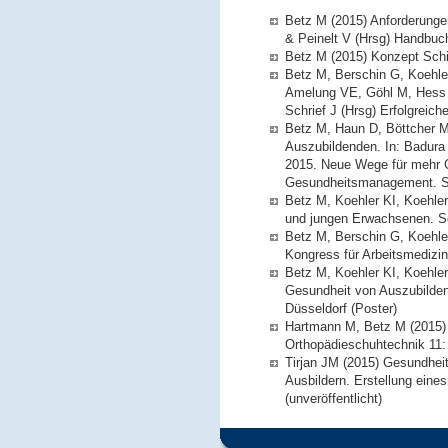
Betz M (2015) Anforderunge
& Peinelt V (Hrsg) Handbuc
Betz M (2015) Konzept Schic
Betz M, Berschin G, Koehler
Amelung VE, Göhl M, Hess 
Schrief J (Hrsg) Erfolgreic
Betz M, Haun D, Böttcher M
Auszubildenden. In: Badura 
2015. Neue Wege für mehr Ge
Gesundheitsmanagement. Spr
Betz M, Koehler KI, Koehler
und jungen Erwachsenen. S
Betz M, Berschin G, Koehler
Kongress für Arbeitsmedizin 
Betz M, Koehler KI, Koehle
Gesundheit von Auszubildend
Düsseldorf (Poster)
Hartmann M, Betz M (2015) 
Orthopädieschuhtechnik 11:
Tirjan JM (2015) Gesundhei
Ausbildern. Erstellung eine
(unveröffentlicht)