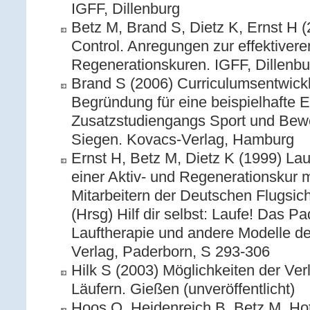
IGFF, Dillenburg
Betz M, Brand S, Dietz K, Ernst H (20
Control. Anregungen zur effektiver
Regenerationskuren. IGFF, Dillenb
Brand S (2006) Curriculumsentwickl
Begründung für eine beispielhafte E
Zusatzstudiengangs Sport und Bewe
Siegen. Kovacs-Verlag, Hamburg
Ernst H, Betz M, Dietz K (1999) La
einer Aktiv- und Regenerationskur m
Mitarbeitern der Deutschen Flugsic
(Hrsg) Hilf dir selbst: Laufe! Das P
Lauftherapie und andere Modelle d
Verlag, Paderborn, S 293-306
Hilk S (2003) Möglichkeiten der Ve
Läufern. Gießen (unveröffentlicht)
Hoos O, Heidenreich B, Betz M, Hott